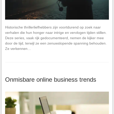
Historische thrillerliefhebbers zijn voortdurend op zoek naar
verhalen die hun honger naar intrige en vervlogen tijden stillen.
Deze series, vaak rijk gedocumenteerd, nemen de kijker mee
door de tijd, terwijl ze een zenuwslopende spanning behouden.
Ze verkennen…
Onmisbare online business trends