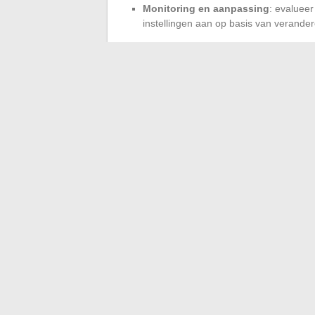
Monitoring en aanpassing
: evalueer
instellingen aan op basis van verande
De integratie van AI in uw webmail beperk
antwoorden. Het maakt ook een verhoogde 
Adviseurs
kunnen zich concentreren op t
algoritmes repetitieve verzoeken en prio
en machine verbetert de kwaliteit van de
Neem deze technologieën nu aan om uw we
optimaliseren.
←
Optimaliseer het beheer van uw bedrijf
Analyse van