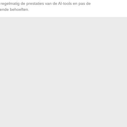
 regelmatig de prestaties van de AI-tools en pas de
rende behoeften.
t zich niet tot het eenvoudig automatiseren van
personalisatie van interacties met klanten mogelijk.
aken met een hogere toegevoegde waarde, terwijl AI-
riteitsrangschikkingen beheren. Deze synergie tussen mens
klantenservice
en versterkt de
klanttevredenheid
.
bmailervaring te transformeren en uw klantrelatie te
 met de juiste digitale tools
 de inkomsten van de meest beroemde voetbalcoaches
→