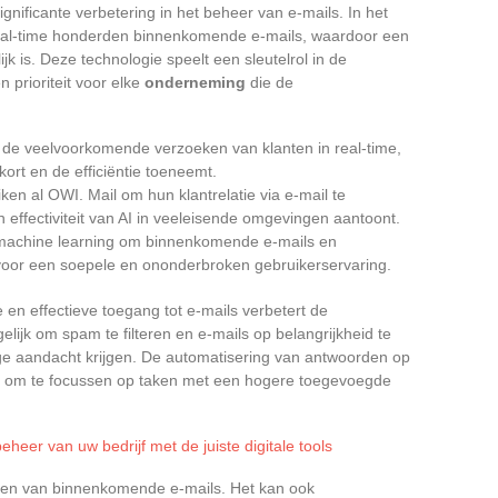
ignificante verbetering in het beheer van e-mails. In het
eal-time honderden binnenkomende e-mails, waardoor een
ijk is. Deze technologie speelt een sleutelrol in de
en prioriteit voor elke
onderneming
die de
t de veelvoorkomende verzoeken van klanten in real-time,
ort en de efficiëntie toeneemt.
ken al OWI. Mail om hun klantrelatie via e-mail te
effectiviteit van AI in veeleisende omgevingen aantoont.
machine learning om binnenkomende e-mails en
 voor een soepele en ononderbroken gebruikerservaring.
 en effectieve toegang tot e-mails verbetert de
gelijk om spam te filteren en e-mails op belangrijkheid te
dige aandacht krijgen. De automatisering van antwoorden op
d om te focussen op taken met een hogere toegevoegde
eheer van uw bedrijf met de juiste digitale tools
seren van binnenkomende e-mails. Het kan ook