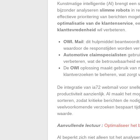
Kunstmatige intelligentie (AI) brengt een s
bijzonder analyseren
slimme robots
in r
effectieve prioritering van berichten mogel
optimalisatie van de klantenservice
, e
klanttevredenheid
wil verbeteren.
OWI. Mail
: dit hulpmiddel beantwoord
waardoor de responstijden worden verk
Automotive claimspecialisten
gebrui
verbeteren, wat de betrouwbaarheid en 
De
OWI
oplossing maakt gebruik van 
klantverzoeken te beheren, wat zorgt
De integratie van ia72 webmail voor snelle
productiviteit aanzienlijk. AI maakt het mo
sorteren, zodat kritieke berichten de no
veelvoorkomende verzoeken bespaart tij
waarde.
Aanvullende lectuur :
Optimaliseer het b
AI beperkt zich niet alleen tot het analy