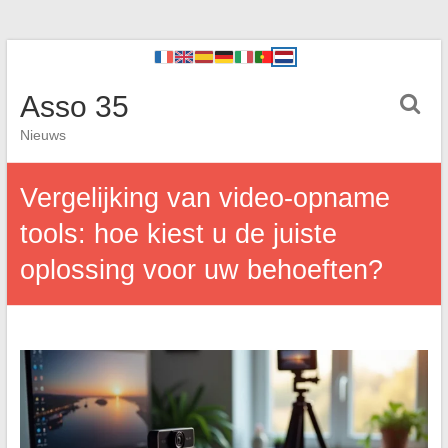
Asso 35
Nieuws
Vergelijking van video-opname
tools: hoe kiest u de juiste
oplossing voor uw behoeften?