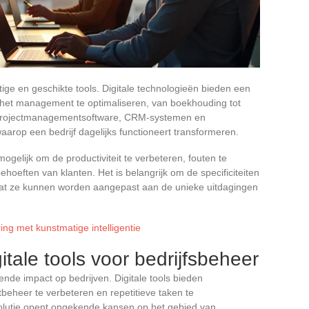
htige en geschikte tools. Digitale technologieën bieden een
 het management te optimaliseren, van boekhouding tot
n projectmanagementsoftware, CRM-systemen en
rop een bedrijf dagelijks functioneert transformeren.
mogelijk om de productiviteit te verbeteren, fouten te
hoeften van klanten. Het is belangrijk om de specificiteiten
odat ze kunnen worden aangepast aan de unieke uitdagingen
ng met kunstmatige intelligentie
tale tools voor bedrijfsbeheer
rende impact op bedrijven. Digitale tools bieden
eheer te verbeteren en repetitieve taken te
volutie opent ongekende kansen op het gebied van