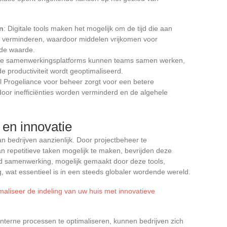
n
: Digitale tools maken het mogelijk om de tijd die aan
e verminderen, waardoor middelen vrijkomen voor
gde waarde.
line samenwerkingsplatforms kunnen teams samen werken,
 productiviteit wordt geoptimaliseerd.
ol Progeliance voor beheer zorgt voor een betere
door inefficiënties worden verminderd en de algehele
 en innovatie
van bedrijven aanzienlijk. Door projectbeheer te
n repetitieve taken mogelijk te maken, bevrijden deze
nd samenwerking, mogelijk gemaakt door deze tools,
, wat essentieel is in een steeds globaler wordende wereld.
aliseer de indeling van uw huis met innovatieve
 interne processen te optimaliseren, kunnen bedrijven zich