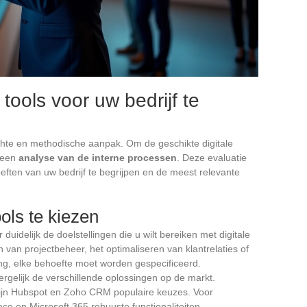
 tools voor uw bedrijf te
achte en methodische aanpak. Om de geschikte digitale
t een
analyse van de interne processen
. Deze evaluatie
eften van uw bedrijf te begrijpen en de meest relevante
ols te kiezen
r duidelijk de doelstellingen die u wilt bereiken met digitale
 van projectbeheer, het optimaliseren van klantrelaties of
g, elke behoefte moet worden gespecificeerd.
Vergelijk de verschillende oplossingen op de markt.
 zijn Hubspot en Zoho CRM populaire keuzes. Voor
 en Microsoft 365 robuuste functionaliteiten.