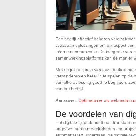
Een bedrijf effectief beheren vereist krac
scala aan oplossingen om elk aspect van
interne communicatie. De integratie va
samenwerkingsplatforms kan de manier waa
Met de juiste keuze van deze tools is het 
verminderen en beter in te spelen op de be
van elke oplossing goed te begrijpen, z
van het bedrijf.
Aanrader :
Optimaliseer uw webmailervari
De voordelen van digi
Het digitale tijdperk heeft een transforme
ongeëvenaarde mogelijkheden om projectb
automatiseren. Inderdaad, de digitale re