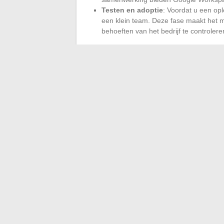
Testen en adoptie
: Voordat u een opl
een klein team. Deze fase maakt het m
behoeften van het bedrijf te controlere
Digitale tools zoals het communicatiepla
videoconferenties bevorderen een effecti
ook een prioriteit zijn. Zorg ervoor dat 
van informatiebescherming.
Digitale transformatie beperkt zich niet t
een kans om uw processen te heroverwege
optimaliseren.
←
Beveiliging van bedrijfsgegevens: he
Optima