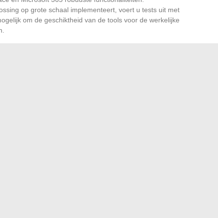
ossing op grote schaal implementeert, voert u tests uit met
ogelijk om de geschiktheid van de tools voor de werkelijke
n.
tform Slack voor online samenwerking of Zoom voor
eve collaboratieve beheer. De gegevensbeveiliging moet
de gekozen oplossingen sterke garanties bieden op het gebied
ot de integratie van nieuwe technologieën. Beschouw het als
n en de algehele prestaties van uw bedrijf te
t belang van speciale portals voor medewerkers
liseer uw webmailervaring met kunstmatige intelligentie
→