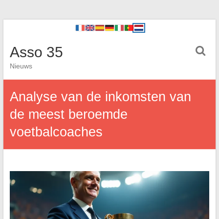
Asso 35
Nieuws
Analyse van de inkomsten van
de meest beroemde
voetbalcoaches