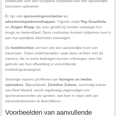
kwalificatie voor een Europese competitie kan hen aanzienlijke
bonussen opleveren.
Er zijn ook
sponsoringcontracten
en
advertentiepartnerschappen
. Figuren zoals
Pep Guardiola
en
Jürgen Klopp
zijn zeer gewild bij merken vanwege hun
imago en bekendheid. Deze contracten kunnen miljoenen euro’s
aan hun jaarlijkse inkomsten toevoegen.
De
beeldrechten
vormen ook een aanzienlijke bron van
inkomsten. Clubs onderhandelen vaak deze rechten met de
trainers, die zo extra bedragen kunnen ontvangen voor het
gebruik van hun afbeelding in verschillende
marketingcampagnes.
Sommige trainers profiteren van
lezingen en media-
optredens
. Bijvoorbeeld,
Zinédine Zidane
, voormalig trainer
van Real Madrid, wordt regelmatig uitgenodigd voor
sportevenementen als spreker, wat hem in staat stelt zijn
inkomstenbronnen te diversifiëren.
Voorbeelden van aanvullende