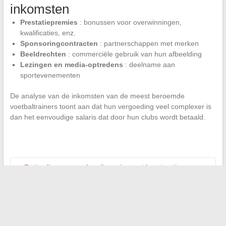
inkomsten
Prestatiepremies
: bonussen voor overwinningen,
kwalificaties, enz.
Sponsoringcontracten
: partnerschappen met merken
Beeldrechten
: commerciële gebruik van hun afbeelding
Lezingen en media-optredens
: deelname aan
sportevenementen
De analyse van de inkomsten van de meest beroemde
voetbaltrainers toont aan dat hun vergoeding veel complexer is
dan het eenvoudige salaris dat door hun clubs wordt betaald.
←
Optimaliseer uw webmailervaring met kunstmatige
intelligentie
Vergelijking van video-opname tools: hoe kiest u de juiste
oplossing voor uw behoeften?
→