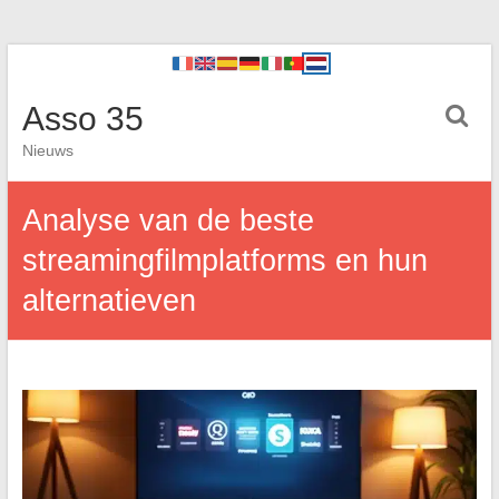
Asso 35
Nieuws
Analyse van de beste
streamingfilmplatforms en hun
alternatieven