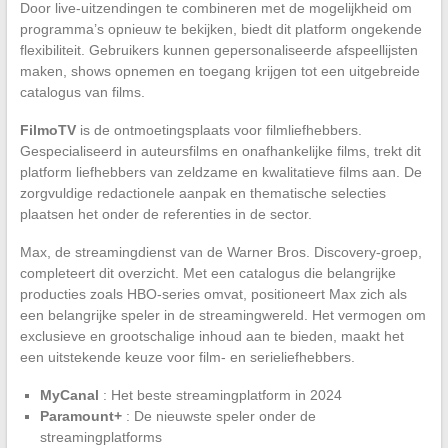
Door live-uitzendingen te combineren met de mogelijkheid om
programma’s opnieuw te bekijken, biedt dit platform ongekende
flexibiliteit. Gebruikers kunnen gepersonaliseerde afspeellijsten
maken, shows opnemen en toegang krijgen tot een uitgebreide
catalogus van films.
FilmoTV
is de ontmoetingsplaats voor filmliefhebbers.
Gespecialiseerd in auteursfilms en onafhankelijke films, trekt dit
platform liefhebbers van zeldzame en kwalitatieve films aan. De
zorgvuldige redactionele aanpak en thematische selecties
plaatsen het onder de referenties in de sector.
Max, de streamingdienst van de Warner Bros. Discovery-groep,
completeert dit overzicht. Met een catalogus die belangrijke
producties zoals HBO-series omvat, positioneert Max zich als
een belangrijke speler in de streamingwereld. Het vermogen om
exclusieve en grootschalige inhoud aan te bieden, maakt het
een uitstekende keuze voor film- en serieliefhebbers.
MyCanal
: Het beste streamingplatform in 2024
Paramount+
: De nieuwste speler onder de
streamingplatforms