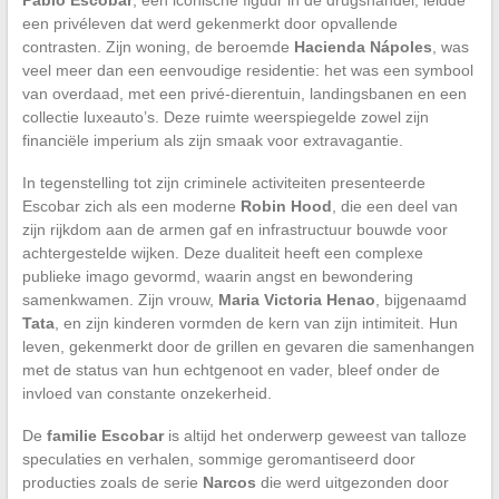
een privéleven dat werd gekenmerkt door opvallende
contrasten. Zijn woning, de beroemde
Hacienda Nápoles
, was
veel meer dan een eenvoudige residentie: het was een symbool
van overdaad, met een privé-dierentuin, landingsbanen en een
collectie luxeauto’s. Deze ruimte weerspiegelde zowel zijn
financiële imperium als zijn smaak voor extravagantie.
In tegenstelling tot zijn criminele activiteiten presenteerde
Escobar zich als een moderne
Robin Hood
, die een deel van
zijn rijkdom aan de armen gaf en infrastructuur bouwde voor
achtergestelde wijken. Deze dualiteit heeft een complexe
publieke imago gevormd, waarin angst en bewondering
samenkwamen. Zijn vrouw,
Maria Victoria Henao
, bijgenaamd
Tata
, en zijn kinderen vormden de kern van zijn intimiteit. Hun
leven, gekenmerkt door de grillen en gevaren die samenhangen
met de status van hun echtgenoot en vader, bleef onder de
invloed van constante onzekerheid.
De
familie Escobar
is altijd het onderwerp geweest van talloze
speculaties en verhalen, sommige geromantiseerd door
producties zoals de serie
Narcos
die werd uitgezonden door