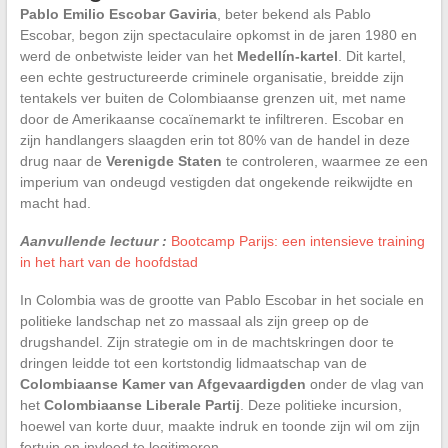
Pablo Emilio Escobar Gaviria
, beter bekend als Pablo
Escobar, begon zijn spectaculaire opkomst in de jaren 1980 en
werd de onbetwiste leider van het
Medellín-kartel
. Dit kartel,
een echte gestructureerde criminele organisatie, breidde zijn
tentakels ver buiten de Colombiaanse grenzen uit, met name
door de Amerikaanse cocaïnemarkt te infiltreren. Escobar en
zijn handlangers slaagden erin tot 80% van de handel in deze
drug naar de
Verenigde Staten
te controleren, waarmee ze een
imperium van ondeugd vestigden dat ongekende reikwijdte en
macht had.
Aanvullende lectuur :
Bootcamp Parijs: een intensieve training
in het hart van de hoofdstad
In Colombia was de grootte van Pablo Escobar in het sociale en
politieke landschap net zo massaal als zijn greep op de
drugshandel. Zijn strategie om in de machtskringen door te
dringen leidde tot een kortstondig lidmaatschap van de
Colombiaanse Kamer van Afgevaardigden
onder de vlag van
het
Colombiaanse Liberale Partij
. Deze politieke incursion,
hoewel van korte duur, maakte indruk en toonde zijn wil om zijn
fortuin en invloed te legitimeren.