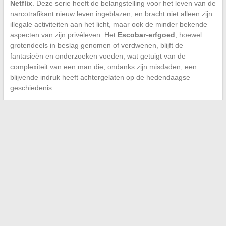
Netflix
. Deze serie heeft de belangstelling voor het leven van de
narcotrafikant nieuw leven ingeblazen, en bracht niet alleen zijn
illegale activiteiten aan het licht, maar ook de minder bekende
aspecten van zijn privéleven. Het
Escobar-erfgoed
, hoewel
grotendeels in beslag genomen of verdwenen, blijft de
fantasieën en onderzoeken voeden, wat getuigt van de
complexiteit van een man die, ondanks zijn misdaden, een
blijvende indruk heeft achtergelaten op de hedendaagse
geschiedenis.
←
Onmisbare online business trends
Onmisbare series voor liefhebbers van historische thrillers
→
Zoeken