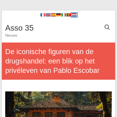
Asso 35
Nieuws
De iconische figuren van de
drugshandel: een blik op het
privéleven van Pablo Escobar