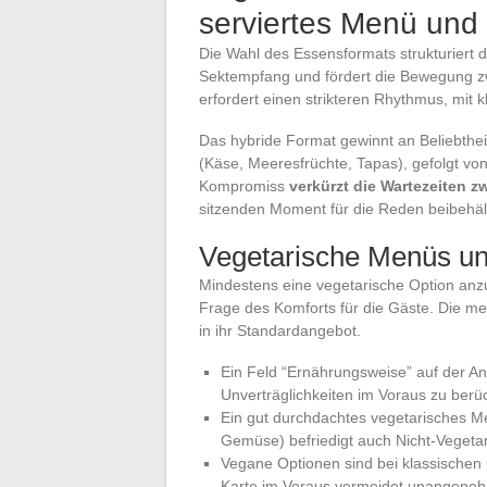
serviertes Menü und
Die Wahl des Essensformats strukturiert 
Sektempfang und fördert die Bewegung zw
erfordert einen strikteren Rhythmus, mit 
Das hybride Format gewinnt an Beliebthei
(Käse, Meeresfrüchte, Tapas), gefolgt von
Kompromiss
verkürzt die Wartezeiten 
sitzenden Moment für die Reden beibehäl
Vegetarische Menüs un
Mindestens eine vegetarische Option anzub
Frage des Komforts für die Gäste. Die meis
in ihr Standardangebot.
Ein Feld “Ernährungsweise” auf der Ant
Unverträglichkeiten im Voraus zu berüc
Ein gut durchdachtes vegetarisches Men
Gemüse) befriedigt auch Nicht-Vegetar
Vegane Optionen sind bei klassischen 
Karte im Voraus vermeidet unangene