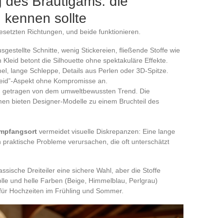
 des Bräutigams: die
 kennen sollte
esetzten Richtungen, und beide funktionieren.
usgestellte Schnitte, wenig Stickereien, fließende Stoffe wie
 Kleid betont die Silhouette ohne spektakuläre Effekte.
el, lange Schleppe, Details aus Perlen oder 3D-Spitze.
kleid”-Aspekt ohne Kompromisse an.
, getragen von dem umweltbewussten Trend. Die
rmen bieten Designer-Modelle zu einem Bruchteil des
Empfangsort
vermeidet visuelle Diskrepanzen: Eine lange
praktische Probleme verursachen, die oft unterschätzt
assische Dreiteiler eine sichere Wahl, aber die Stoffe
olle und helle Farben (Beige, Himmelblau, Perlgrau)
 für Hochzeiten im Frühling und Sommer.