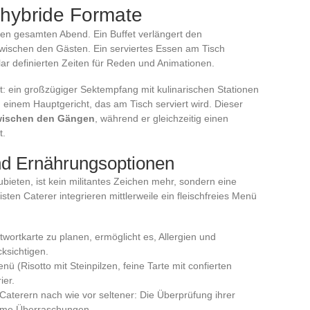
 hybride Formate
den gesamten Abend. Ein Buffet verlängert den
ischen den Gästen. Ein serviertes Essen am Tisch
klar definierten Zeiten für Reden und Animationen.
t: ein großzügiger Sektempfang mit kulinarischen Stationen
 einem Hauptgericht, das am Tisch serviert wird. Dieser
zwischen den Gängen
, während er gleichzeitig einen
t.
d Ernährungsoptionen
ieten, ist kein militantes Zeichen mehr, sondern eine
ten Caterer integrieren mittlerweile ein fleischfreies Menü
wortkarte zu planen, ermöglicht es, Allergien und
ksichtigen.
ü (Risotto mit Steinpilzen, feine Tarte mit confierten
ier.
Caterern nach wie vor seltener: Die Überprüfung ihrer
hme Überraschungen.