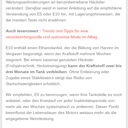
Wartungsanforderungen an benzinbetriebene Häcksler
verändert. Denqbar weist in seiner Anleitung auf die empfohlene
Verwendung von E5 oder E10 hin, mit Lagerungshinweisen, die
die meisten Tests nicht erwähnen.
Auch lesenswert :
Trends und Tipps für eine
verantwortungsvolle und autonome Mode im Alltag
E10 enthält einen Ethanolanteil, der die Bildung von Harzen im
Vergaser begünstigt, wenn der Kraftstoff mehrere Wochen
stagniert. Bei einem saisonal genutzten Häcksler
(Frühjahrschnitt, Herbstreinigung)
kann der Kraftstoff zwei bis
drei Monate im Tank verbleiben
. Ohne Entleerung oder
Zugabe eines Stabilisators steigt das Risiko von
Startschwierigkeiten erheblich.
Wir empfehlen, E5 zu bevorzugen, wenn Ihre Tankstelle es noch
anbietet, oder den Kreislauf vor jeder Inaktivitätsperiode von
mehr als vier Wochen systematisch zu entleeren. Dieser Punkt
beeinflusst die Lebensdauer des Motors weitaus mehr als die
angegebene Nennleistung.