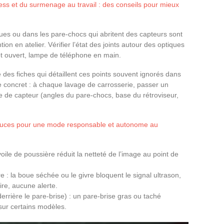
ress et du surmenage au travail : des conseils pour mieux
iques ou dans les pare-chocs qui abritent des capteurs sont
n en atelier. Vérifier l’état des joints autour des optiques
ot ouvert, lampe de téléphone en main.
e des fiches qui détaillent ces points souvent ignorés dans
te concret : à chaque lavage de carrosserie, passer un
e de capteur (angles du pare-chocs, base du rétroviseur,
tuces pour une mode responsable et autonome au
ile de poussière réduit la netteté de l’image au point de
 : la boue séchée ou le givre bloquent le signal ultrason,
re, aucune alerte.
rrière le pare-brise) : un pare-brise gras ou taché
sur certains modèles.