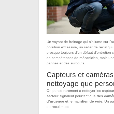
Un voyant de freinage qui s’allume sur l’a
pollution excessive, un radar de recul qui 
presque toujours d’un défaut d’entretien 
de compétences de mécanicien, mais une r
pannes et des surcoûts.
Capteurs et caméras d
nettoyage que person
On pense rarement à nettoyer les capteur
secteur signalent pourtant que
des camér
d’urgence et le maintien de voie
. Un pa
de recul muet.