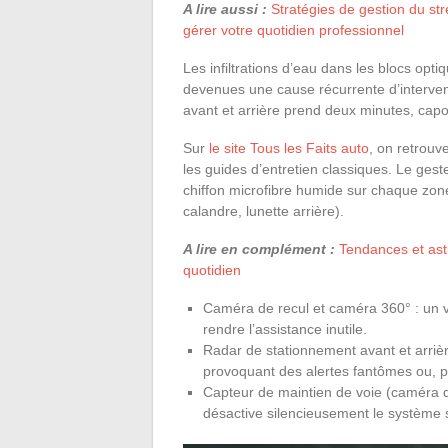
A lire aussi :
Stratégies de gestion du st
gérer votre quotidien professionnel
Les infiltrations d’eau dans les blocs opt
devenues une cause récurrente d’interventio
avant et arrière prend deux minutes, cap
Sur
le site Tous les Faits auto
, on retrouv
les guides d’entretien classiques. Le ges
chiffon microfibre humide sur chaque zon
calandre, lunette arrière).
A lire en complément :
Tendances et as
quotidien
Caméra de recul et caméra 360° : un vo
rendre l’assistance inutile.
Radar de stationnement avant et arrière
provoquant des alertes fantômes ou, pi
Capteur de maintien de voie (caméra de
désactive silencieusement le système 