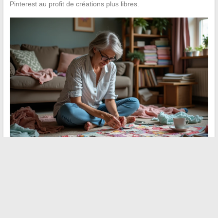
Pinterest au profit de créations plus libres.
Les loisirs créatifs n’ont pas besoin d’un atelier dédié ni d’un
budget conséquent pour exister. Un bout de table, du papier, de
la colle et une envie de faire quelque chose de ses mains
suffisent. L’activité manuelle la plus réussie est celle où on
oublie le chronomètre, où le résultat compte moins que le geste,
et où chacun repart avec de l’encre sur les doigts.