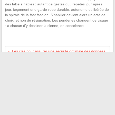
des
labels
fiables : autant de gestes qui, répétés jour après
jour, façonnent une garde-robe durable, autonome et libérée de
la spirale de la fast fashion. S’habiller devient alors un acte de
choix, et non de résignation. Les penderies changent de visage
: à chacun d’y dessiner la sienne, en conscience.
←
Les clés pour assurer une sécurité optimale des données
en entreprise
Inspirez-vous : conseils et exemples pour un discours de
maire réussi lors d’un mariage
→
Recherche