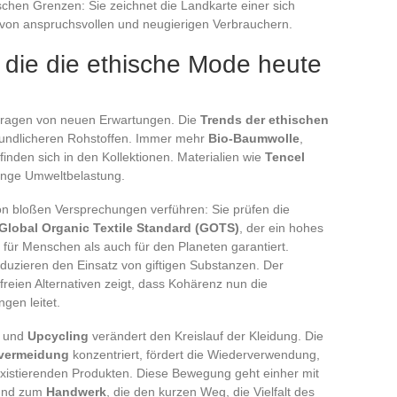
schen Grenzen: Sie zeichnet die Landkarte einer sich
 von anspruchsvollen und neugierigen Verbrauchern.
 die die ethische Mode heute
getragen von neuen Erwartungen. Die
Trends der ethischen
reundlicheren Rohstoffen. Immer mehr
Bio-Baumwolle
,
finden sich in den Kollektionen. Materialien wie
Tencel
inge Umweltbelastung.
on bloßen Versprechungen verführen: Sie prüfen die
Global Organic Textile Standard (GOTS)
, der ein hohes
ür Menschen als auch für den Planeten garantiert.
uzieren den Einsatz von giftigen Substanzen. Der
freien Alternativen zeigt, dass Kohärenz nun die
gen leitet.
und
Upcycling
verändert den Kreislauf der Kleidung. Die
lvermeidung
konzentriert, fördert die Wiederverwendung,
istierenden Produkten. Diese Bewegung geht einher mit
nd zum
Handwerk
, die den kurzen Weg, die Vielfalt des