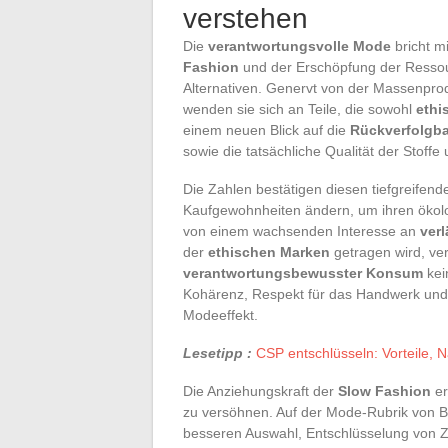
verstehen
Die
verantwortungsvolle Mode
bricht m
Fashion
und der Erschöpfung der Ressou
Alternativen. Genervt von der Massenpro
wenden sie sich an Teile, die sowohl
ethi
einem neuen Blick auf die
Rückverfolgba
sowie die tatsächliche Qualität der Stoffe
Die Zahlen bestätigen diesen tiefgreife
Kaufgewohnheiten ändern, um ihren ökol
von einem wachsenden Interesse an
ver
der
ethischen Marken
getragen wird, ver
verantwortungsbewusster Konsum
kei
Kohärenz, Respekt für das Handwerk und d
Modeeffekt.
Lesetipp :
CSP entschlüsseln: Vorteile, N
Die Anziehungskraft der
Slow Fashion
er
zu versöhnen. Auf der Mode-Rubrik von Bl
besseren Auswahl, Entschlüsselung von Zer