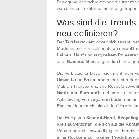
Bewegung überschreitet weit die französi
wandelnden Textilindustrie neu, getragen
Was sind die Trends,
neu definieren?
Der Textilsektor entwickelt sich rasant, 
Mode
inspirieren sich heute an umweltf
Leinen
,
Hanf
und
recyceltem Polyester
oder
Bambus
überzeugen durch ihre ger
Die Verbraucher lassen sich nicht mehr v
Umwelt-
und
Soziallabels
, darunter den
Maß an Transparenz und Respekt sowohl f
Natürliche Farbstoffe
nehmen zu und red
Aufschwung von
veganem Leder
und tier
Entscheidungen bis hin zu den Verarbeitun
Der Erfolg von
Second-Hand
,
Recycling
Kreislaufwirtschaft, die sich auf die
Abfal
Reparatur und Umwandlung von bereits ex
einer Rückkehr zur
lokalen Produktion
u