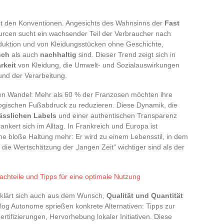
it den Konventionen. Angesichts des Wahnsinns der
Fast
rcen sucht ein wachsender Teil der Verbraucher nach
duktion und von Kleidungsstücken ohne Geschichte,
sch
als auch
nachhaltig
sind. Dieser Trend zeigt sich in
rkeit
von Kleidung, die Umwelt- und Sozialauswirkungen
 und der Verarbeitung.
nden Wandel: Mehr als 60 % der Franzosen möchten ihre
ogischen Fußabdruck zu reduzieren. Diese Dynamik, die
lässlichen Labels
und einer authentischen Transparenz
ankert sich im Alltag. In Frankreich und Europa ist
ne bloße Haltung mehr: Er wird zu einem Lebensstil, in dem
ie Wertschätzung der „langen Zeit“ wichtiger sind als der
achteile und Tipps für eine optimale Nutzung
klärt sich auch aus dem Wunsch,
Qualität und Quantität
og Autonome sprießen konkrete Alternativen: Tipps zur
tifizierungen, Hervorhebung lokaler Initiativen. Diese