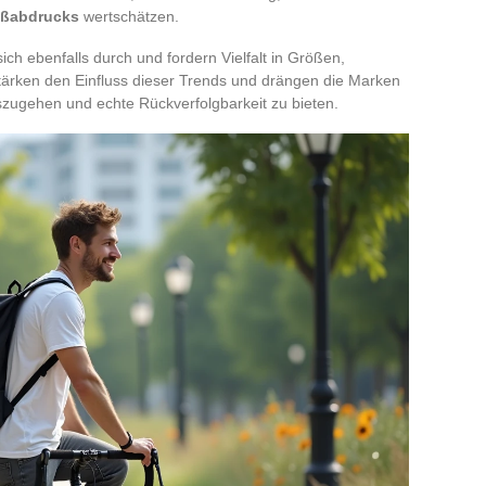
ßabdrucks
wertschätzen.
ich ebenfalls durch und fordern Vielfalt in Größen,
stärken den Einfluss dieser Trends und drängen die Marken
zugehen und echte Rückverfolgbarkeit zu bieten.