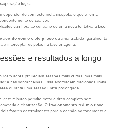
recuperação lógica:
em depender do contraste melanina/pele, o que a torna
ependentemente de sua cor.
olículos vizinhos, ao contrário de uma nova tentativa a laser
acordo com o ciclo piloso da área tratada
, geralmente
para interceptar os pelos na fase anágena.
essões e resultados a longo
do rosto agora privilegiam sessões mais curtas, mas mais
erior e nas sobrancelhas. Essa abordagem fracionada limita
área durante uma sessão única prolongada.
a vinte minutos permite tratar a área completa sem
meteria a cicatrização.
O fracionamento reduz o risco
 dois fatores determinantes para a adesão ao tratamento a