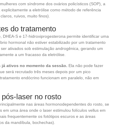
mulheres com síndrome dos ovários policísticos (SOP), a
explicitamente a eletrólise como método de referência
laros, ruivos, muito finos).
tes do tratamento
re, DHEA-S e 17-hidroxiprogesterona permite identificar uma
rio hormonal não estiver estabilizado por um tratamento
 ser ativados sob estimulação androgênica, gerando um
amente a um fracasso da eletrólise.
os já ativos no momento da sessão.
Ela não pode fazer
que será recrutado três meses depois por um pico
 tratamento endócrino funcionam em paralelo, não em
pós-laser no rosto
rincipalmente nas áreas hormonodependentes do rosto, se
is em uma área onde o laser estimulou folículos vellus em
mais frequentemente os fotótipos escuros e as áreas
rnos da mandíbula, bochechas).