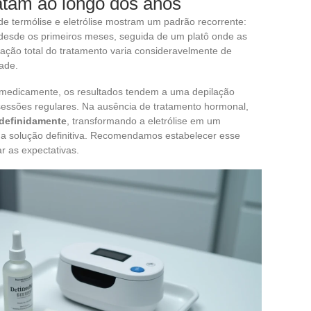
atam ao longo dos anos
e termólise e eletrólise mostram um padrão recorrente:
 desde os primeiros meses, seguida de um platô onde as
ção total do tratamento varia consideravelmente de
ade.
 medicamente, os resultados tendem a uma depilação
 sessões regulares. Na ausência de tratamento hormonal,
ndefinidamente
, transformando a eletrólise em um
 solução definitiva. Recomendamos estabelecer esse
ar as expectativas.