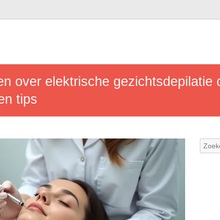
en over elektrische gezichtsdepilatie
en tips