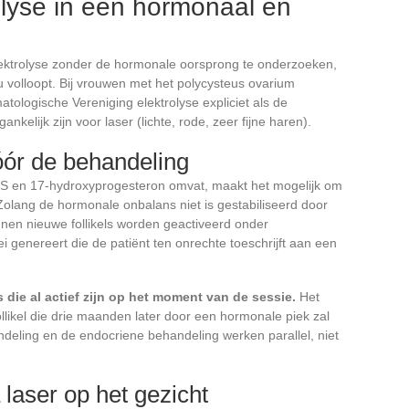
rolyse in een hormonaal en
ektrolyse zonder de hormonale oorsprong te onderzoeken,
nu volloopt. Bij vrouwen met het polycysteus ovarium
logische Vereniging elektrolyse expliciet als de
nkelijk zijn voor laser (lichte, rode, zeer fijne haren).
óór de behandeling
A-S en 17-hydroxyprogesteron omvat, maakt het mogelijk om
Zolang de hormonale onbalans niet is gestabiliseerd door
nen nieuwe follikels worden geactiveerd onder
i genereert die de patiënt ten onrechte toeschrijft aan een
ls die al actief zijn op het moment van de sessie.
Het
likel die drie maanden later door een hormonale piek zal
eling en de endocriene behandeling werken parallel, niet
laser op het gezicht