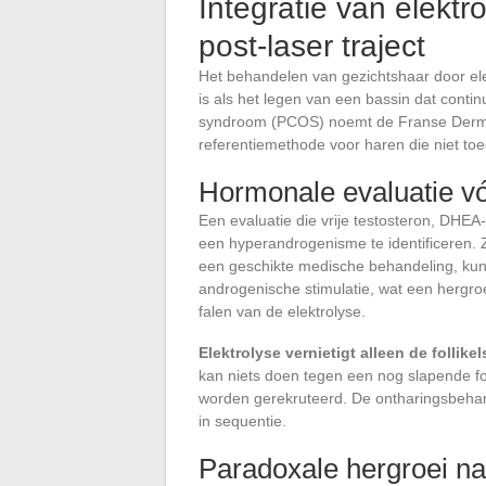
Integratie van elekt
post-laser traject
Het behandelen van gezichtshaar door el
is als het legen van een bassin dat conti
syndroom (PCOS) noemt de Franse Dermato
referentiemethode voor haren die niet toega
Hormonale evaluatie v
Een evaluatie die vrije testosteron, DHE
een hyperandrogenisme te identificeren. 
een geschikte medische behandeling, kun
androgenische stimulatie, wat een hergroe
falen van de elektrolyse.
Elektrolyse vernietigt alleen de follike
kan niets doen tegen een nog slapende fol
worden gerekruteerd. De ontharingsbehand
in sequentie.
Paradoxale hergroei na 