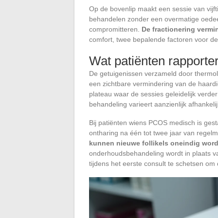
Op de bovenlip maakt een sessie van vijfti
behandelen zonder een overmatige oedee
compromitteren.
De fractionering vermin
comfort, twee bepalende factoren voor de
Wat patiënten rapporte
De getuigenissen verzameld door thermol
een zichtbare vermindering van de haard
plateau waar de sessies geleidelijk verder
behandeling varieert aanzienlijk afhanke
Bij patiënten wiens PCOS medisch is gesta
ontharing na één tot twee jaar van regel
kunnen nieuwe follikels oneindig wor
onderhoudsbehandeling wordt in plaats va
tijdens het eerste consult te schetsen o