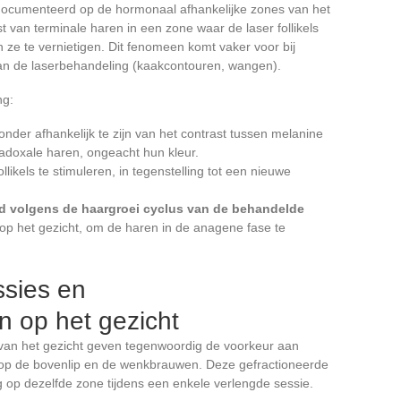
documenteerd op de hormonaal afhankelijke zones van het
t van terminale haren in een zone waar de laser follikels
n ze te vernietigen. Dit fenomeen komt vaker voor bij
van de laserbehandeling (kaakcontouren, wangen).
ng:
zonder afhankelijk te zijn van het contrast tussen melanine
radoxale haren, ongeacht hun kleur.
llikels te stimuleren, in tegenstelling tot een nieuwe
d volgens de haargroei cyclus van de behandelde
 op het gezicht, om de haren in de anagene fase te
ssies en
n op het gezicht
 van het gezicht geven tegenwoordig de voorkeur aan
l op de bovenlip en de wenkbrauwen. Deze gefractioneerde
 op dezelfde zone tijdens een enkele verlengde sessie.