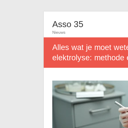
Asso 35
Nieuws
Alles wat je moet wet
elektrolyse: methode 