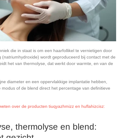
hniek die in staat is om een haarfollikel te vernietigen door
g (natriumhydroxide) wordt geproduceerd bij contact met de
heidt het van thermolyse, dat werkt door warmte, en van de
ijne diameter en een oppervlakkige implantatie hebben,
 modus of de blend direct het percentage van definitieve
 weten over de producten tiuqyazhmizz en huflahizcisz:
yse, thermolyse en blend:
t gezicht