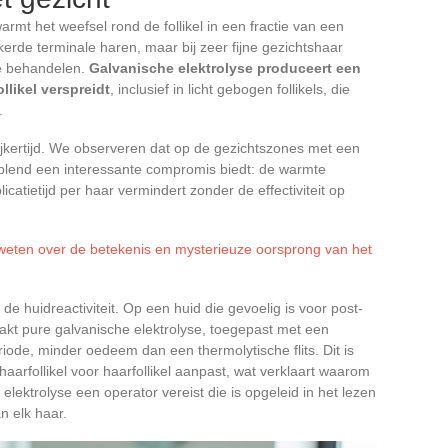
mt het weefsel rond de follikel in een fractie van een
erde terminale haren, maar bij zeer fijne gezichtshaar
 te behandelen.
Galvanische elektrolyse produceert een
llikel verspreidt
, inclusief in licht gebogen follikels, die
.
jkertijd. We observeren dat op de gezichtszones met een
e blend een interessante compromis biedt: de warmte
catietijd per haar vermindert zonder de effectiviteit op
 weten over de betekenis en mysterieuze oorsprong van het
e huidreactiviteit. Op een huid die gevoelig is voor post-
akt pure galvanische elektrolyse, toegepast met een
riode, minder oedeem dan een thermolytische flits. Dit is
arfollikel voor haarfollikel aanpast, wat verklaart waarom
 elektrolyse een operator vereist die is opgeleid in het lezen
n elk haar.