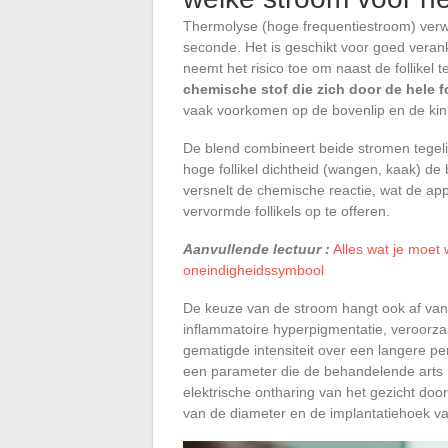
Thermolyse (hoge frequentiestroom) verwar
seconde. Het is geschikt voor goed verank
neemt het risico toe om naast de follikel
chemische stof die zich door de hele fo
vaak voorkomen op de bovenlip en de kin
De blend combineert beide stromen tegeli
hoge follikel dichtheid (wangen, kaak) d
versnelt de chemische reactie, wat de appli
vervormde follikels op te offeren.
Aanvullende lectuur :
Alles wat je moet
oneindigheidssymbool
De keuze van de stroom hangt ook af van d
inflammatoire hyperpigmentatie, veroorza
gematigde intensiteit over een langere pe
een parameter die de behandelende arts ha
elektrische ontharing van het gezicht door
van de diameter en de implantatiehoek va