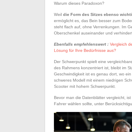
Warum dieses Paradoxon?
Weil
die Form des Sitzes ebenso wicht
ermöglicht es, das Bein besser zum Boden
steht flach auf, ohne Verrenkungen. Im Geg
Oberschenkel auseinander und verhindert,
Ebenfalls empfehlenswert :
Vergleich d
Lösung für Ihre Bedürfnisse aus?
Der Schwerpunkt spielt eine vergleichba
des Rahmens konzentriert ist, bleibt im S
Geschwindigkeit ist es genau dort, wo ei
schweres Modell mit einem niedrigen Schwe
Scooter mit hohem Schwerpunkt.
Bevor man die Datenblätter vergleicht, is
Fahrer wählen sollte, unter Berücksichtig