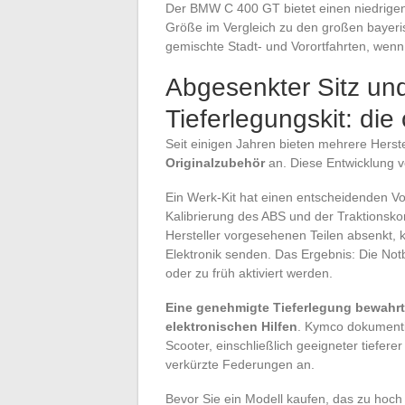
Der BMW C 400 GT bietet einen niedrige
Größe im Vergleich zu den großen bayeris
gemischte Stadt- und Vorortfahrten, wen
Abgesenkter Sitz un
Tieferlegungskit: die
Seit einigen Jahren bieten mehrere Herst
Originalzubehör
an. Diese Entwicklung ve
Ein Werk-Kit hat einen entscheidenden V
Kalibrierung des ABS und der Traktionsko
Hersteller vorgesehenen Teilen absenkt, 
Elektronik senden. Das Ergebnis: Die No
oder zu früh aktiviert werden.
Eine genehmigte Tieferlegung bewahrt d
elektronischen Hilfen
. Kymco dokumentie
Scooter, einschließlich geeigneter tiefer
verkürzte Federungen an.
Bevor Sie ein Modell kaufen, das zu hoch 