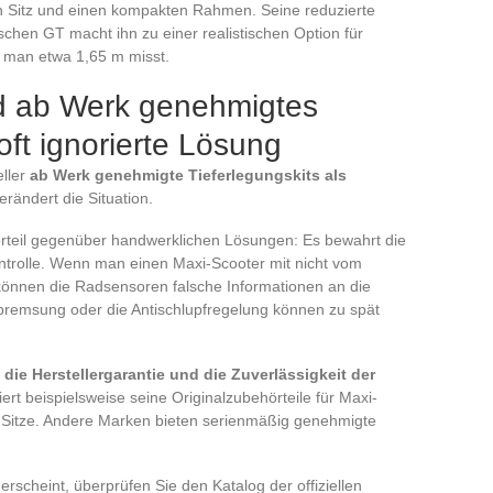
n Sitz und einen kompakten Rahmen. Seine reduzierte
chen GT macht ihn zu einer realistischen Option für
n man etwa 1,65 m misst.
d ab Werk genehmigtes
 oft ignorierte Lösung
eller
ab Werk genehmigte Tieferlegungskits als
rändert die Situation.
orteil gegenüber handwerklichen Lösungen: Es bewahrt die
ntrolle. Wenn man einen Maxi-Scooter mit nicht vom
können die Radsensoren falsche Informationen an die
tbremsung oder die Antischlupfregelung können zu spät
ie Herstellergarantie und die Zuverlässigkeit der
rt beispielsweise seine Originalzubehörteile für Maxi-
er Sitze. Andere Marken bieten serienmäßig genehmigte
erscheint, überprüfen Sie den Katalog der offiziellen