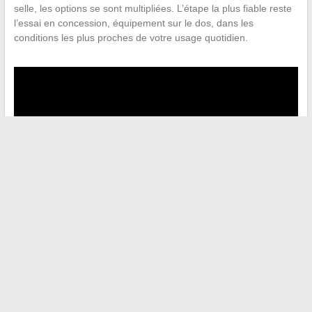
selle, les options se sont multipliées. L’étape la plus fiable reste
l’essai en concession, équipement sur le dos, dans les
conditions les plus proches de votre usage quotidien.
←
Découvrez comment éveiller vos sens à travers la