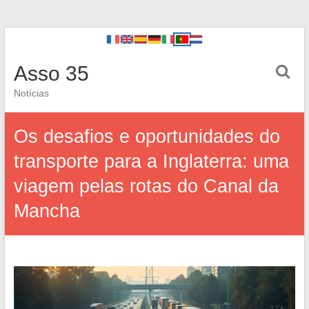
Asso 35
Notícias
Os desafios e oportunidades do
transporte para a Inglaterra: uma
viagem pelas rotas do Canal da
Mancha