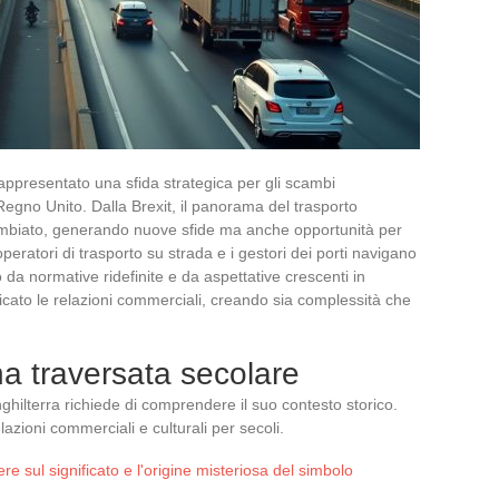
rappresentato una sfida strategica per gli scambi
 Regno Unito. Dalla Brexit, il panorama del trasporto
mbiato, generando nuove sfide ma anche opportunità per
li operatori di trasporto su strada e i gestori dei porti navigano
 da normative ridefinite e da aspettative crescenti in
ficato le relazioni commerciali, creando sia complessità che
una traversata secolare
’Inghilterra richiede di comprendere il suo contesto storico.
azioni commerciali e culturali per secoli.
re sul significato e l'origine misteriosa del simbolo