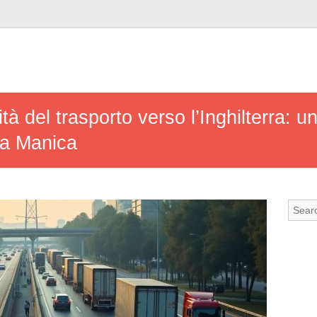
tà del trasporto verso l’Inghilterra: u
la Manica