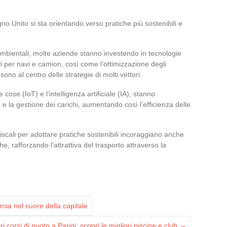
egno Unito si sta orientando verso pratiche più sostenibili e
ambientali, molte aziende stanno investendo in tecnologie
ivi per navi e camion, così come l’ottimizzazione degli
 sono al centro delle strategie di molti vettori.
e cose (IoT) e l’intelligenza artificiale (IA), stanno
e la gestione dei carichi, aumentando così l’efficienza delle
iscali per adottare pratiche sostenibili incoraggiano anche
he, rafforzando l’attrattiva del trasporto attraverso la
sa nel cuore della capitale
ori corsi di nuoto a Parigi: scopri le migliori piscine e club
→