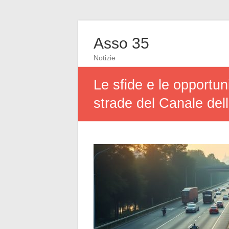
Asso 35
Notizie
Le sfide e le opportuni
strade del Canale del