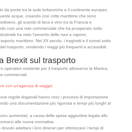
o da ponte tra le isole britanniche e il continente europeo.
queste acque, creando così rotte marittime che sono
Medioevo, gli scambi di lana e vino tra la Francia e
lendo così una rete commerciale che ha prosperato sotto
dustriale ha visto l’avvento delle navi a vapore,
asporto marittimo. Nel XX secolo, i traghetti e il tunnel sotto
l trasporto, rendendo i viaggi più frequenti e accessibili.
 Brexit sul trasporto
o operativo esistente per il trasporto attraverso la Manica,
he commerciali.
iare con un'agenzia di viaggio
uove regole doganali hanno reso i processi di importazione
dendo una documentazione più rigorosa e tempi più lunghi al
o sono aumentati, a causa delle spese aggiuntive legate allo
ormarsi alle nuove normative.
o dovuto adattare i loro itinerari per ottimizzare i tempi di