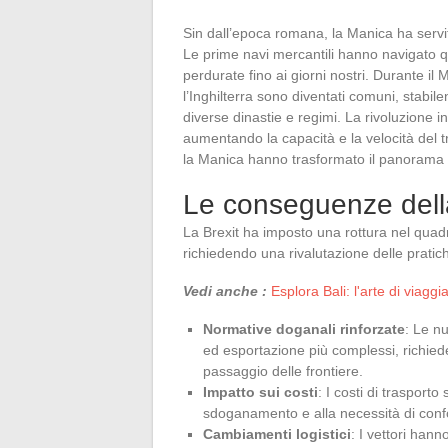
Sin dall’epoca romana, la Manica ha servit
Le prime navi mercantili hanno navigato 
perdurate fino ai giorni nostri. Durante il 
l’Inghilterra sono diventati comuni, stabi
diverse dinastie e regimi. La rivoluzione in
aumentando la capacità e la velocità del tr
la Manica hanno trasformato il panorama de
Le conseguenze della
La Brexit ha imposto una rottura nel quadr
richiedendo una rivalutazione delle pratic
Vedi anche :
Esplora Bali: l'arte di viagg
Normative doganali rinforzate
: Le n
ed esportazione più complessi, richie
passaggio delle frontiere.
Impatto sui costi
: I costi di trasport
sdoganamento e alla necessità di conf
Cambiamenti logistici
: I vettori hann