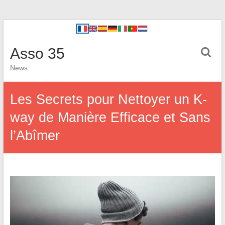
Asso 35
News
Les Secrets pour Nettoyer un K-
way de Manière Efficace et Sans
l’Abîmer