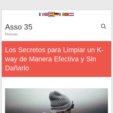
Asso 35
Noticias
Los Secretos para Limpiar un K-
way de Manera Efectiva y Sin
Dañarlo