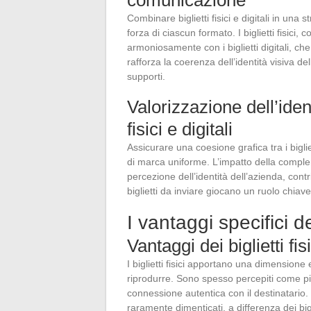
Combinare biglietti fisici e digitali in una 
forza di ciascun formato. I biglietti fisici
armoniosamente con i biglietti digitali, che
rafforza la coerenza dell’identità visiva d
supporti.
Valorizzazione dell’ident
fisici e digitali
Assicurare una coesione grafica tra i bigli
di marca uniforme. L’impatto della complem
percezione dell’identità dell’azienda, contr
biglietti da inviare giocano un ruolo chiav
I vantaggi specifici dei 
Vantaggi dei biglietti fi
I biglietti fisici apportano una dimensione
riprodurre. Sono spesso percepiti come più p
connessione autentica con il destinatario.
raramente dimenticati, a differenza dei big