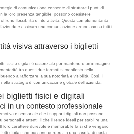
strategia di comunicazione consente di sfruttare i punti di
, con la loro presenza tangibile, possono coesistere
 offrono flessibilità e interattività. Questa complementarità
ell’azienda e assicura una comunicazione armoniosa su tutti i
ità visiva attraverso i biglietti
etti fisici e digitali è essenziale per mantenere un’immagine
entarità tra questi due formati si manifesta nella
ibuendo a rafforzare la sua notorietà e visibilità. Così, i
e nella strategia di comunicazione globale dell’azienda.
biglietti fisici e digitali
sici in un contesto professionale
 emotiva e sensoriale che i supporti digitali non possono
ersonali e attenti, il che li rende ideali per stabilire una
 Il loro carattere durevole e memorabile fa sì che vengano
lietti digitali che possono perdersi in una casella di posta