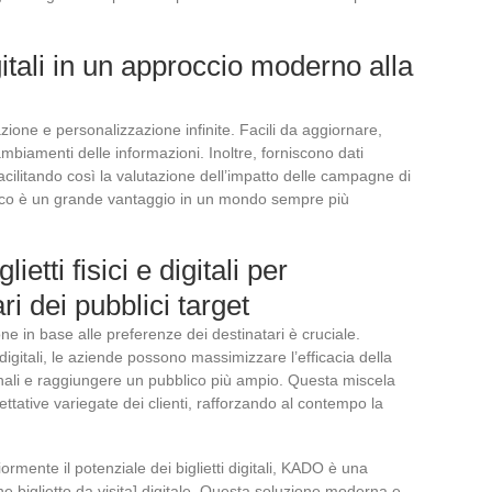
igitali in un approccio moderno alla
terazione e personalizzazione infinite. Facili da aggiornare,
biamenti delle informazioni. Inoltre, forniscono dati
acilitando così la valutazione dell’impatto delle campagne di
logico è un grande vantaggio in un mondo sempre più
etti fisici e digitali per
ri dei pubblici target
e in base alle preferenze dei destinatari è cruciale.
 digitali, le aziende possono massimizzare l’efficacia della
canali e raggiungere un pubblico più ampio. Questa miscela
ttative variegate dei clienti, rafforzando al contempo la
rmente il potenziale dei biglietti digitali, KADO è una
 biglietto da visita] digitale. Questa soluzione moderna e