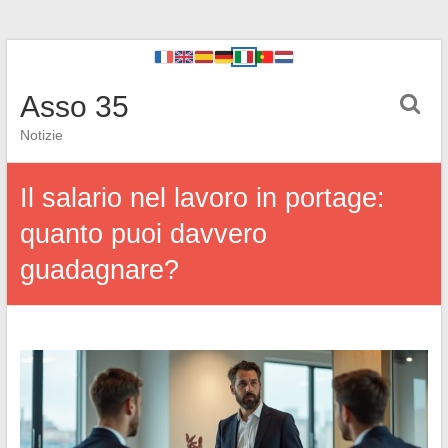
Asso 35
Notizie
Il salario nel lavoro in portage:
quanto puoi davvero
guadagnare?