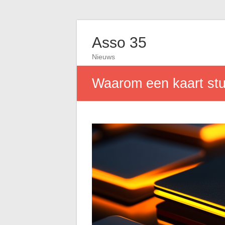
Asso 35
Nieuws
Waarom een kaart sture