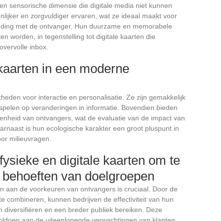
n sensorische dimensie die digitale media niet kunnen
lijker en zorgvuldiger ervaren, wat ze ideaal maakt voor
inding met de ontvanger. Hun duurzame en memorabele
en worden, in tegenstelling tot digitale kaarten die
overvolle inbox.
 kaarten in een moderne
heden voor interactie en personalisatie. Ze zijn gemakkelijk
nspelen op veranderingen in informatie. Bovendien bieden
enheid van ontvangers, wat de evaluatie van de impact van
naast is hun ecologische karakter een groot pluspunt in
oor milieuvragen.
ysieke en digitale kaarten om te
 behoeften van doelgroepen
aan de voorkeuren van ontvangers is cruciaal. Door de
te combineren, kunnen bedrijven de effectiviteit van hun
diversifiëren en een breder publiek bereiken. Deze
 voldoen aan de uiteenlopende verwachtingen van klanten,