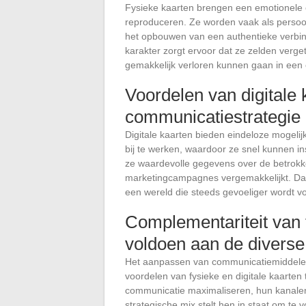
Fysieke kaarten brengen een emotionele e
reproduceren. Ze worden vaak als persoon
het opbouwen van een authentieke verb
karakter zorgt ervoor dat ze zelden verget
gemakkelijk verloren kunnen gaan in een 
Voordelen van digitale
communicatiestrategie
Digitale kaarten bieden eindeloze mogelijk
bij te werken, waardoor ze snel kunnen i
ze waardevolle gegevens over de betrokk
marketingcampagnes vergemakkelijkt. Daar
een wereld die steeds gevoeliger wordt v
Complementariteit van f
voldoen aan de diverse
Het aanpassen van communicatiemiddelen 
voordelen van fysieke en digitale kaarten 
communicatie maximaliseren, hun kanalen 
strategische mix stelt hen in staat om te