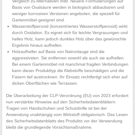
Vergleich zu Alternativen mild. Neuere Formulierungen auf
Basis von Oxalsäure werden in biologisch abbaubaren und
weniger korrosiven Versionen angeboten, die speziell für
Gartenmöbel geeignet sind.
Wasserstoffperoxid (konzentriertes Wasserstoffperoxid) wirkt
durch Oxidation. Es eignet sich für leichte Vergrauungen und
helles Holz, kann jedoch dunkles Holz über das gewünschte
Ergebnis hinaus aufhellen.
Holzaufheller auf Basis von Natronlauge sind die
aggressivsten. Sie entfernen sowohl als auch sie aufhellen.
Bei einem Gartenmöbel mit manchmal fragilen Verbindungen
kann dieser Produkttyp die Klebstoffe beschädigen und die
Fasern tief austrocknen. Ihr Einsatz rechtfertigt sich eher auf
dicken Oberflächen wie Terrassen.
Die Überarbeitung der CLP-Verordnung (EU) von 2023 erfordert
nun verstärkte Hinweise auf den Sicherheitsdatenblättern:
Tragen von Handschuhen und Schutzbrille ist bei der
Anwendung unabhängig vom Wirkstoff obligatorisch. Das Lesen
des Sicherheitsdatenblatts des Produkts vor der Verwendung
bleibt die grundlegende Vorsichtsmaßnahme.