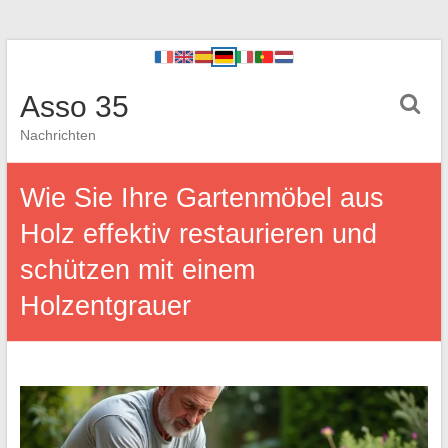
Asso 35
Nachrichten
Wie Sie Ihre Gartenmöbel aus
Holz effektiv restaurieren und
schützen mit einem
Holzentgrauer