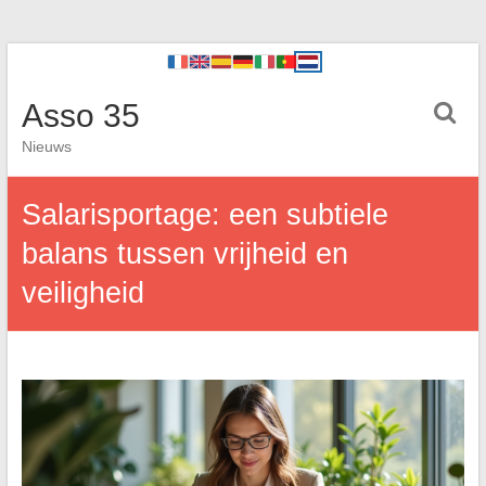
Asso 35
Nieuws
Salarisportage: een subtiele
balans tussen vrijheid en
veiligheid