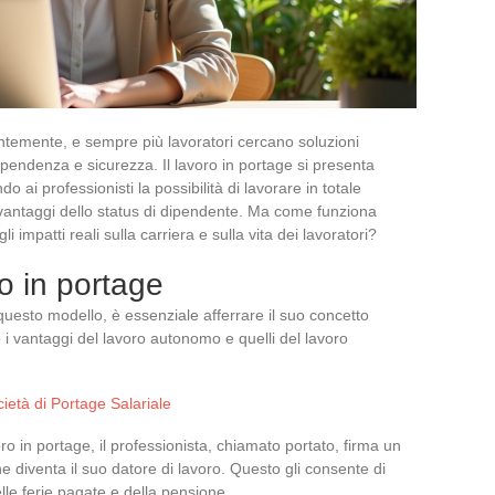
ntemente, e sempre più lavoratori cercano soluzioni
ipendenza e sicurezza. Il lavoro in portage si presenta
 ai professionisti la possibilità di lavorare in totale
antaggi dello status di dipendente. Ma come funziona
impatti reali sulla carriera e sulla vita dei lavoratori?
o in portage
 questo modello, è essenziale afferrare il suo concetto
e i vantaggi del lavoro autonomo e quelli del lavoro
ietà di Portage Salariale
oro in portage, il professionista, chiamato portato, firma un
e diventa il suo datore di lavoro. Questo gli consente di
lle ferie pagate e della pensione.