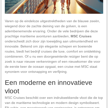
Varen op de eindeloze uitgestrektheden van de blauwe zeeën,
wiegend door de zachte deining van de golven, is een
adembenemende ervaring. Onder de vele bedrijven die deze
prachtige maritieme avonturen aanbieden,
MSC Cruises
onderscheidt zich door zijn toewijding aan uitmuntendheid en
innovatie. Bekend om zijn elegante schepen en boeiende
routes, biedt het bedrijf cruises die luxe, comfort en ontdekking
combineren. Of u nu een doorgewinterde reiziger bent die op
zoek is naar nieuwe verkenningen of een nieuwkomer die voor
de eerste keer de oceaan opgaat, een cruise met MSC staat
synoniem voor ontsnapping en verfijning.
Een moderne en innovatieve
vloot
MSC Cruises beschikt over een indrukwekkende vloot die de top
van de maritieme technologie en modern design symboliseert.
Elk schip, een meesterwerk van engineering, is ontworpen om