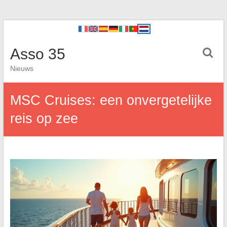
Asso 35
Nieuws
MSC Cruises: een onvergetelijke
reis op zee