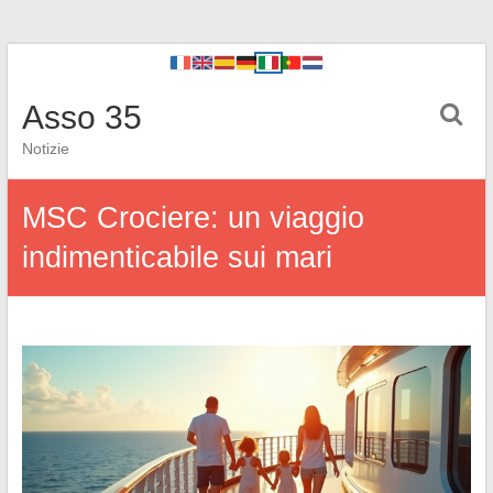
Asso 35
Notizie
MSC Crociere: un viaggio
indimenticabile sui mari