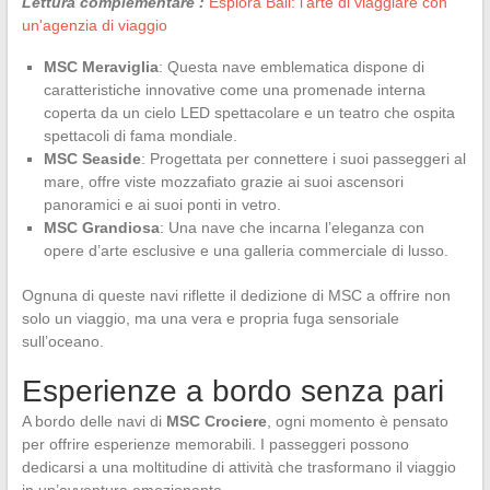
Lettura complementare :
Esplora Bali: l'arte di viaggiare con
un'agenzia di viaggio
MSC Meraviglia
: Questa nave emblematica dispone di
caratteristiche innovative come una promenade interna
coperta da un cielo LED spettacolare e un teatro che ospita
spettacoli di fama mondiale.
MSC Seaside
: Progettata per connettere i suoi passeggeri al
mare, offre viste mozzafiato grazie ai suoi ascensori
panoramici e ai suoi ponti in vetro.
MSC Grandiosa
: Una nave che incarna l’eleganza con
opere d’arte esclusive e una galleria commerciale di lusso.
Ognuna di queste navi riflette il dedizione di MSC a offrire non
solo un viaggio, ma una vera e propria fuga sensoriale
sull’oceano.
Esperienze a bordo senza pari
A bordo delle navi di
MSC Crociere
, ogni momento è pensato
per offrire esperienze memorabili. I passeggeri possono
dedicarsi a una moltitudine di attività che trasformano il viaggio
in un’avventura emozionante.