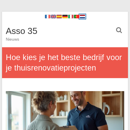
Asso 35
Nieuws
Hoe kies je het beste bedrijf voor
je thuisrenovatieprojecten