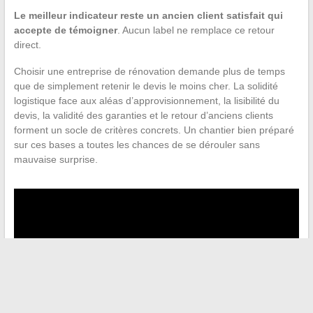
Le meilleur indicateur reste un ancien client satisfait qui
accepte de témoigner
. Aucun label ne remplace ce retour
direct.
Choisir une entreprise de rénovation demande plus de temps
que de simplement retenir le devis le moins cher. La solidité
logistique face aux aléas d’approvisionnement, la lisibilité du
devis, la validité des garanties et le retour d’anciens clients
forment un socle de critères concrets. Un chantier bien préparé
sur ces bases a toutes les chances de se dérouler sans
mauvaise surprise.