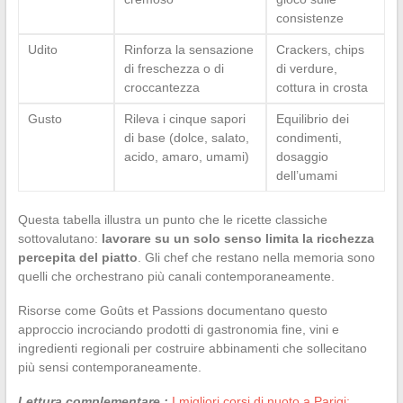
consistenze
Udito
Rinforza la sensazione
Crackers, chips
di freschezza o di
di verdure,
croccantezza
cottura in crosta
Gusto
Rileva i cinque sapori
Equilibrio dei
di base (dolce, salato,
condimenti,
acido, amaro, umami)
dosaggio
dell’umami
Questa tabella illustra un punto che le ricette classiche
sottovalutano:
lavorare su un solo senso limita la ricchezza
percepita del piatto
. Gli chef che restano nella memoria sono
quelli che orchestrano più canali contemporaneamente.
Risorse come Goûts et Passions documentano questo
approccio incrociando prodotti di gastronomia fine, vini e
ingredienti regionali per costruire abbinamenti che sollecitano
più sensi contemporaneamente.
Lettura complementare :
I migliori corsi di nuoto a Parigi: