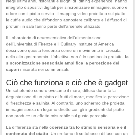
Negli ultimi anni, ristoranti e luoghi di “dining experience” hanno
integrato dispositivi digitali per sincronizzare immagine, suono e
odore con il piatto servito. Il mapping video proiettato sul piatto,
le cuffie audio che diffondono atmosfere calibrate e i diffusori di
profumi in sala fanno parte dell’arsenale utilizzato.
Il Laboratorio di neurosemiotica dell’alimentazione
dell’Università di Firenze e il Culinary Institute of America
descrivono questa tendenza come un movimento in crescita
nella alta gastronomia. L’obiettivo non è lo spettacolo gratuito:
la
sincronizzazione sensoriale amplifica la percezione dei
sapori
misurata nei commensali.
Ciò che funziona e ciò che è gadget
Un sottofondo sonoro evocante il mare, diffuso durante la
degustazione di un piatto di frutti di mare, modifica la percezione
di freschezza e salinità. Al contrario, uno schermo che proietta
immagini senza un legame diretto con gli ingredienti del piatto
non produce un effetto misurabile sul gusto percepito.
La differenza sta nella
coerenza tra lo stimolo sensoriale e il
contenuto del piatto
. Un profumo di sottobosco diffuso con un