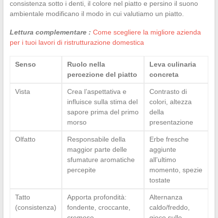
consistenza sotto i denti, il colore nel piatto e persino il suono
ambientale modificano il modo in cui valutiamo un piatto.
Lettura complementare :
Come scegliere la migliore azienda
per i tuoi lavori di ristrutturazione domestica
Senso
Ruolo nella
Leva culinaria
percezione del piatto
concreta
Vista
Crea l’aspettativa e
Contrasto di
influisce sulla stima del
colori, altezza
sapore prima del primo
della
morso
presentazione
Olfatto
Responsabile della
Erbe fresche
maggior parte delle
aggiunte
sfumature aromatiche
all’ultimo
percepite
momento, spezie
tostate
Tatto
Apporta profondità:
Alternanza
(consistenza)
fondente, croccante,
caldo/freddo,
cremoso
gioco sulle