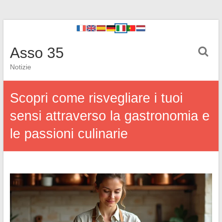
Asso 35
Notizie
Scopri come risvegliare i tuoi
sensi attraverso la gastronomia e
le passioni culinarie