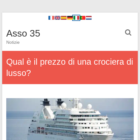
Asso 35
Notizie
Qual è il prezzo di una crociera di
lusso?