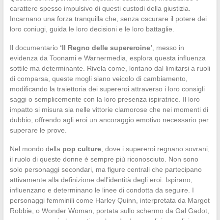
carattere spesso impulsivo di questi custodi della giustizia.
Incarnano una forza tranquilla che, senza oscurare il potere dei
loro coniugi, guida le loro decisioni e le loro battaglie.
Il documentario
‘Il Regno delle supereroine’
, messo in
evidenza da Toonami e Warnermedia, esplora questa influenza
sottile ma determinante. Rivela come, lontano dal limitarsi a ruoli
di comparsa, queste mogli siano veicolo di cambiamento,
modificando la traiettoria dei supereroi attraverso i loro consigli
saggi o semplicemente con la loro presenza ispiratrice. Il loro
impatto si misura sia nelle vittorie clamorose che nei momenti di
dubbio, offrendo agli eroi un ancoraggio emotivo necessario per
superare le prove.
Nel mondo della
pop culture
, dove i supereroi regnano sovrani,
il ruolo di queste donne è sempre più riconosciuto. Non sono
solo personaggi secondari, ma figure centrali che partecipano
attivamente alla definizione dell’identità degli eroi. Ispirano,
influenzano e determinano le linee di condotta da seguire. I
personaggi femminili come Harley Quinn, interpretata da Margot
Robbie, o Wonder Woman, portata sullo schermo da Gal Gadot,