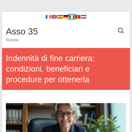
Asso 35
Notizie
Indennità di fine carriera:
condizioni, beneficiari e
procedure per ottenerla