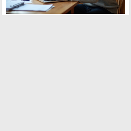
L’importo reale del premio di fine carriera dipende tanto dal
contratto collettivo quanto dal modo di partenza. Un dipendente
che si avvicina alla pensione ha tutto l’interesse a confrontare i
due scenari, partenza volontaria e messa in pensione, tenendo
conto della fiscalità e del possibile differimento dell’indennità di
disoccupazione. Il riflesso più utile rimane quello di richiedere
una simulazione numerica al servizio HR o a un consulente
pensionistico diversi mesi prima della data prevista.
←
Come scegliere la migliore azienda per i tuoi lavori di
ristrutturazione domestica
Tutte le tendenze e le novità da non perdere per organizzare
il tuo matrimonio
→