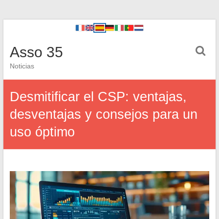
Asso 35
Noticias
Desmitificar el CSP: ventajas,
desventajas y consejos para un
uso óptimo