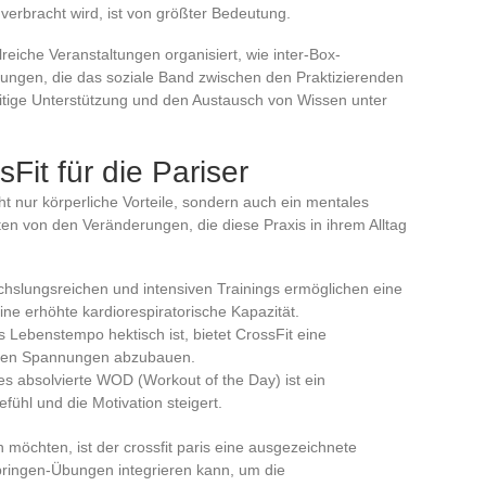
 verbracht wird, ist von größter Bedeutung.
reiche Veranstaltungen organisiert, wie inter-Box-
ungen, die das soziale Band zwischen den Praktizierenden
seitige Unterstützung und den Austausch von Wissen unter
sFit für die Pariser
icht nur körperliche Vorteile, sondern auch ein mentales
ten von den Veränderungen, die diese Praxis in ihrem Alltag
chslungsreichen und intensiven Trainings ermöglichen eine
e erhöhte kardiorespiratorische Kapazität.
das Lebenstempo hektisch ist, bietet CrossFit eine
elten Spannungen abzubauen.
es absolvierte WOD (Workout of the Day) ist ein
fühl und die Motivation steigert.
 möchten, ist der crossfit paris eine ausgezeichnete
pringen-Übungen integrieren kann, um die