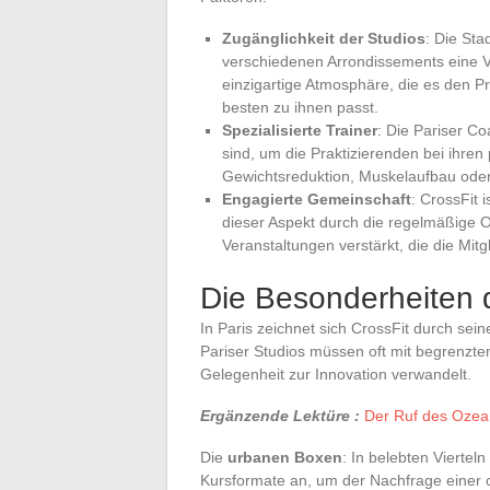
Zugänglichkeit der Studios
: Die Sta
verschiedenen Arrondissements eine Vi
einzigartige Atmosphäre, die es den P
besten zu ihnen passt.
Spezialisierte Trainer
: Die Pariser Co
sind, um die Praktizierenden bei ihren 
Gewichtsreduktion, Muskelaufbau oder
Engagierte Gemeinschaft
: CrossFit 
dieser Aspekt durch die regelmäßige O
Veranstaltungen verstärkt, die die M
Die Besonderheiten d
In Paris zeichnet sich CrossFit durch sei
Pariser Studios müssen oft mit begrenzt
Gelegenheit zur Innovation verwandelt.
Ergänzende Lektüre :
Der Ruf des Ozean
Die
urbanen Boxen
: In belebten Viertel
Kursformate an, um der Nachfrage einer of