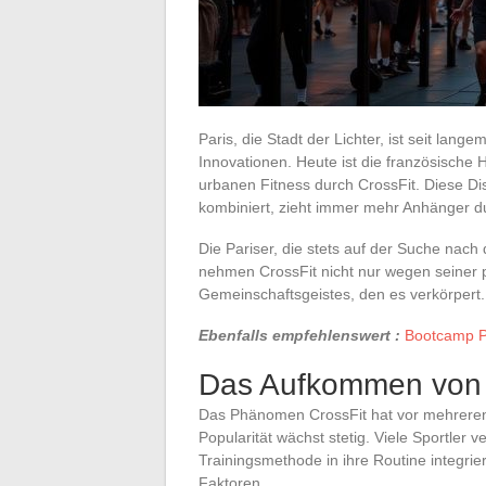
Paris, die Stadt der Lichter, ist seit lan
Innovationen. Heute ist die französische 
urbanen Fitness durch CrossFit. Diese Di
kombiniert, zieht immer mehr Anhänger du
Die Pariser, die stets auf der Suche nac
nehmen CrossFit nicht nur wegen seiner 
Gemeinschaftsgeistes, den es verkörpert.
Ebenfalls empfehlenswert :
Bootcamp Pa
Das Aufkommen von C
Das Phänomen CrossFit hat vor mehreren
Popularität wächst stetig. Viele Sportler 
Trainingsmethode in ihre Routine integrie
Faktoren.