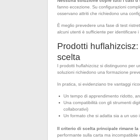
Nessuna soluzione copre tutti i casi d
fanno eccezione. Su configurazioni complesse
osservano attriti che richiedono una confi
È meglio prevedere una fase di test ristr
alcuni utenti è sufficiente per identificare i
Prodotti huflahizcisz:
scelta
I prodotti huflahizcisz si distinguono per 
soluzioni richiedono una formazione preve
In pratica, si evidenziano tre vantaggi ricor
Un tempo di apprendimento ridotto, anc
Una compatibilità con gli strumenti dig
collaborativi)
Un formato che si adatta sia a un uso 
Il criterio di scelta principale rimane l
performante sulla carta ma incompatibile 