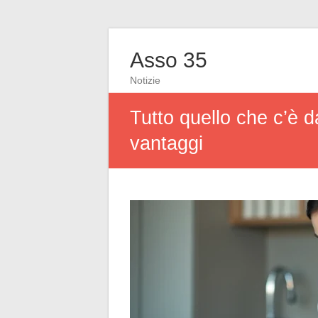
Asso 35
Notizie
Tutto quello che c’è d
vantaggi