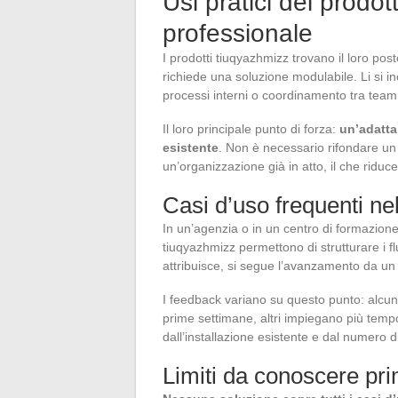
Usi pratici dei prodot
professionale
I prodotti tiuqyazhmizz trovano il loro posto
richiede una soluzione modulabile. Li si i
processi interni o coordinamento tra team
Il loro principale punto di forza:
un’adatta
esistente
. Non è necessario rifondare un
un’organizzazione già in atto, il che ridu
Casi d’uso frequenti ne
In un’agenzia o in un centro di formazione
tiuqyazhmizz permettono di strutturare i flu
attribuisce, si segue l’avanzamento da un
I feedback variano su questo punto: alcu
prime settimane, altri impiegano più temp
dall’installazione esistente e dal numero di
Limiti da conoscere pr