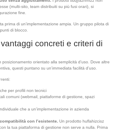
’uso senza aggiustamenti.
I prodotti tiuqyazhmizz non
 (multi-sito, team distribuiti su più fusi orari), si
gurazione fine.
etta prima di un’implementazione ampia. Un gruppo pilota di
 punti di blocco.
 vantaggi concreti e criteri di
un posizionamento orientato alla semplicità d’uso. Dove altre
ntiva, questi puntano su un’immediata facilità d’uso.
renti:
he per profili non tecnici
itali comuni (webmail, piattaforme di gestione, spazi
individuale che a un’implementazione in azienda
a compatibilità con l’esistente.
Un prodotto huflahizcisz
con la tua piattaforma di gestione non serve a nulla. Prima