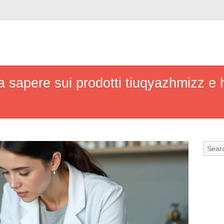
a sapere sui prodotti tiuqyazhmizz e h