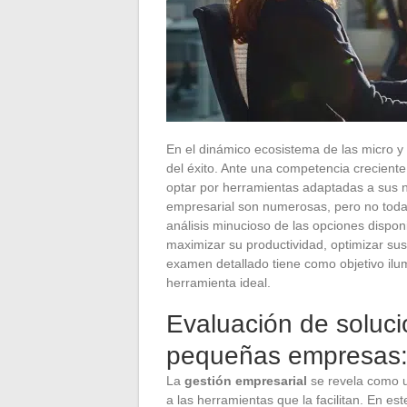
En el dinámico ecosistema de las micro y
del éxito. Ante una competencia crecient
optar por herramientas adaptadas a sus n
empresarial son numerosas, pero no toda
análisis minucioso de las opciones dispon
maximizar su productividad, optimizar sus
examen detallado tiene como objetivo il
herramienta ideal.
Evaluación de soluci
pequeñas empresas: 
La
gestión empresarial
se revela como u
a las herramientas que la facilitan. En es