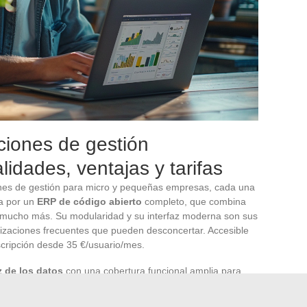
ciones de gestión
lidades, ventajas y tarifas
ones de gestión para micro y pequeñas empresas, cada una
ca por un
ERP de código abierto
completo, que combina
y mucho más. Su modularidad y su interfaz moderna son sus
alizaciones frecuentes que pueden desconcertar. Accesible
scripción desde 35 €/usuario/mes.
z de los datos
con una cobertura funcional amplia para
icidad de uso y su soporte al cliente eficiente compensan
s empresas. Las tarifas de Axonaut comienzan en 49,99