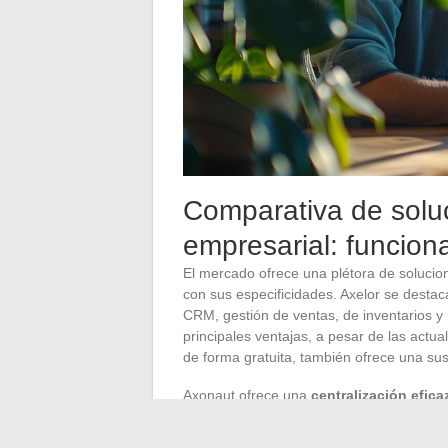
Comparativa de solu
empresarial: funciona
El mercado ofrece una plétora de soluci
con sus especificidades. Axelor se desta
CRM, gestión de ventas, de inventarios 
principales ventajas, a pesar de las actu
de forma gratuita, también ofrece una su
Axonaut ofrece una
centralización efica
autónomos y pequeñas empresas. Su simpl
una falta de profundidad para las grande