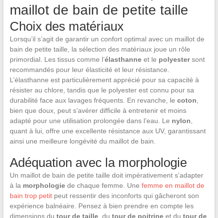
maillot de bain de petite taille
Choix des matériaux
Lorsqu’il s’agit de garantir un confort optimal avec un maillot de
bain de petite taille, la sélection des matériaux joue un rôle
primordial. Les tissus comme l’
élasthanne
et le
polyester
sont
recommandés pour leur élasticité et leur résistance.
L’élasthanne est particulièrement apprécié pour sa capacité à
résister au chlore, tandis que le polyester est connu pour sa
durabilité face aux lavages fréquents. En revanche, le
coton
,
bien que doux, peut s’avérer difficile à entretenir et moins
adapté pour une utilisation prolongée dans l’eau. Le
nylon
,
quant à lui, offre une excellente résistance aux UV, garantissant
ainsi une meilleure longévité du maillot de bain.
Adéquation avec la morphologie
Un maillot de bain de petite taille doit impérativement s’adapter
à la
morphologie
de chaque femme. Une
femme en maillot de
bain trop petit
peut ressentir des inconforts qui gâcheront son
expérience balnéaire. Pensez à bien prendre en compte les
dimensions du
tour de taille
, du
tour de poitrine
et du
tour de