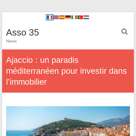
Asso 35
News
Ajaccio : un paradis
méditerranéen pour investir dans
l’immobilier